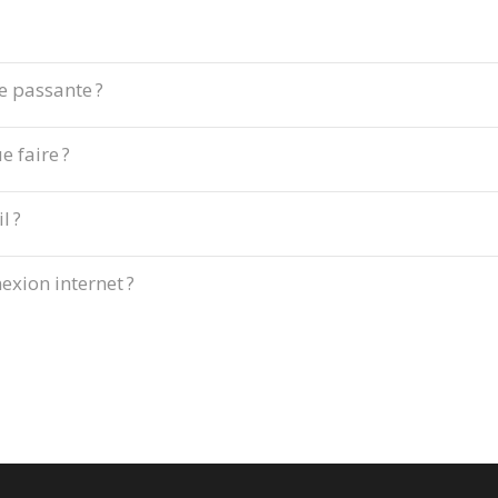
e passante ?
e faire ?
l ?
xion internet ?