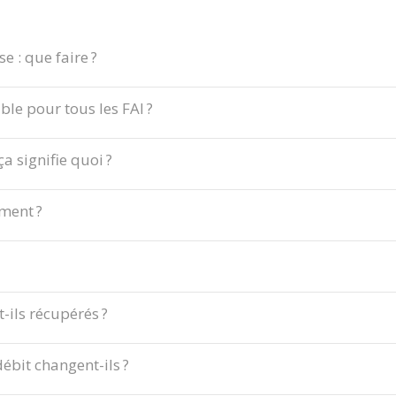
 : que faire ?
able pour tous les FAI ?
ça signifie quoi ?
ement ?
-ils récupérés ?
ébit changent-ils ?