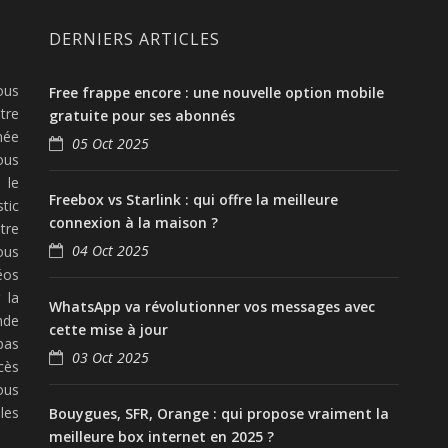
DERNIERS ARTICLES
ous
Free frappe encore : une nouvelle option mobile
tre
gratuite pour ses abonnés
née
05 Oct 2025
ous
 le
Freebox vs Starlink : qui offre la meilleure
tic
connexion à la maison ?
tre
04 Oct 2025
ous
éos
 la
WhatsApp va révolutionner vos messages avec
nde
cette mise à jour
pas
03 Oct 2025
cès
ous
les
Bouygues, SFR, Orange : qui propose vraiment la
meilleure box internet en 2025 ?