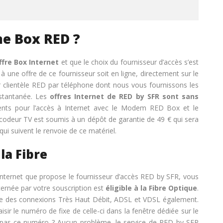
e Box RED ?
ffre Box Internet
et que le choix du fournisseur d’accès s’est
à une offre de ce fournisseur soit en ligne, directement sur le
er clientèle RED par téléphone dont nous vous fournissons les
stantanée. Les
offres Internet de RED by SFR sont sans
ents pour l’accès à Internet avec le Modem RED Box et le
écodeur TV est soumis à un dépôt de garantie de 49 € qui sera
 qui suivent le renvoie de ce matériel.
 la Fibre
 Internet que propose le fournisseur d’accès RED by SFR, vous
ncernée par votre souscription est
éligible à la Fibre Optique
.
pose des connexions Très Haut Débit, ADSL et VDSL également.
e saisir le numéro de fixe de celle-ci dans la fenêtre dédiée sur le
 pas ce numéro ? Aucun problème, le service de RED by SFR