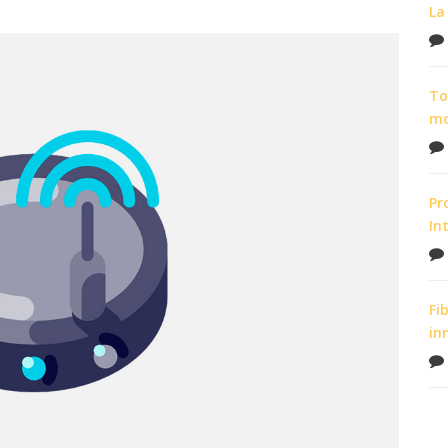
La
To
m
Pr
In
Fi
in