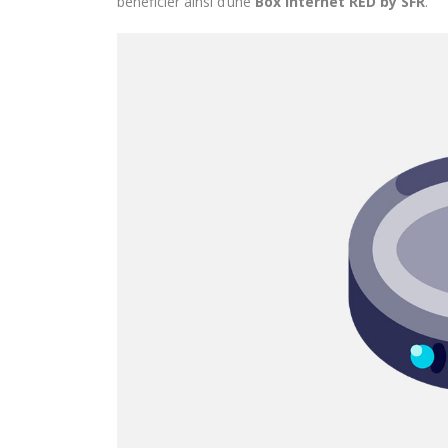
bénéficier ainsi d’une
Box Internet RED by SFR
.