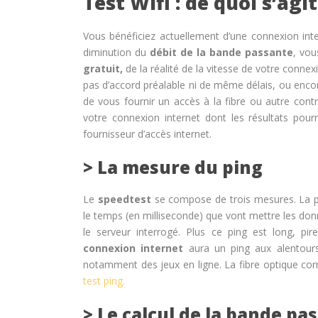
Test Wifi : de quoi s’agit-
Vous bénéficiez actuellement d’une connexion int
diminution du
débit de la bande passante
, vou
gratuit,
de la réalité de la vitesse de votre connexio
pas d’accord préalable ni de même délais, ou encor
de vous fournir un accès à la fibre ou autre con
votre connexion internet dont les résultats pour
fournisseur d’accès internet.
> La mesure du ping
Le
speedtest
se compose de trois mesures. La pr
le temps (en milliseconde) que vont mettre les donn
le serveur interrogé. Plus ce ping est long, pi
connexion internet
aura un ping aux alentours
notamment des jeux en ligne. La fibre optique cor
test ping.
> Le calcul de la bande pa