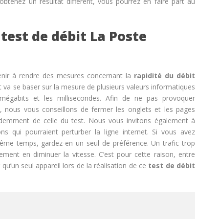
btenez un résultat différent, vous pourrez en faire part au
est de débit La Poste
enir à rendre des mesures concernant la
r
apidité du débit
et va se baser sur la mesure de plusieurs valeurs informatiques
 mégabits et les millisecondes. Afin de ne pas provoquer
it, nous vous conseillons de fermer les onglets et les pages
idemment de celle du test. Nous vous invitons également à
s qui pourraient perturber la ligne internet. Si vous avez
ême temps, gardez-en un seul de préférence. Un trafic trop
ement en diminuer la vitesse. C’est pour cette raison, entre
u’un seul appareil lors de la réalisation de ce
test de débit