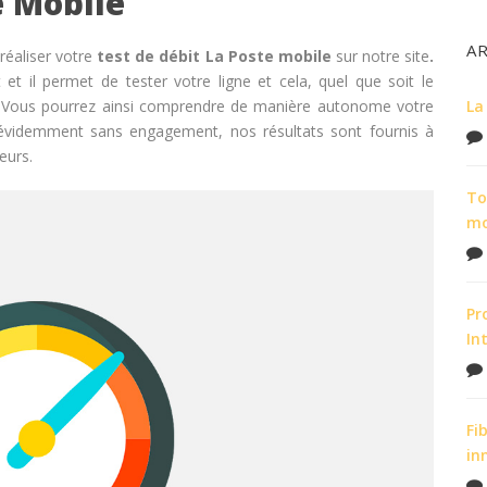
e Mobile
A
réaliser votre
test de débit La Poste mobile
sur notre site
.
et il permet de tester votre ligne et cela, quel que soit le
i. Vous pourrez ainsi comprendre de manière autonome votre
La
n évidemment sans engagement, nos résultats sont fournis à
eurs.
To
m
Pr
In
Fi
in