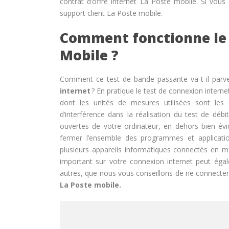
contrat d’offre internet
La Poste mobile.
Si vous o
support client La Poste mobile.
Comment fonctionne le t
Mobile ?
Comment ce test de bande passante va-t-il parv
internet
? En pratique le test de connexion intern
dont les unités de mesures utilisées sont les
d’interférence dans la réalisation du test de déb
ouvertes de votre ordinateur, en dehors bien év
fermer l’ensemble des programmes et application
plusieurs appareils informatiques connectés en m
important sur votre connexion internet peut égal
autres, que nous vous conseillons de ne connecter q
La Poste mobile.