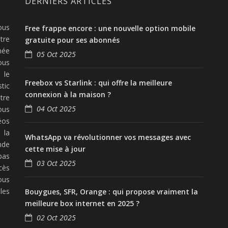
DERNIERS ARTICLES
ous
Free frappe encore : une nouvelle option mobile
tre
gratuite pour ses abonnés
née
05 Oct 2025
ous
 le
Freebox vs Starlink : qui offre la meilleure
tic
connexion à la maison ?
tre
04 Oct 2025
ous
éos
 la
WhatsApp va révolutionner vos messages avec
nde
cette mise à jour
pas
03 Oct 2025
cès
ous
les
Bouygues, SFR, Orange : qui propose vraiment la
meilleure box internet en 2025 ?
02 Oct 2025