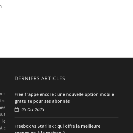
n
DERNIERS ARTICLES
ous
Free frappe encore : une nouvelle option mobile
tre
gratuite pour ses abonnés
née
05 Oct 2025
ous
 le
Freebox vs Starlink : qui offre la meilleure
tic
connexion à la maison ?