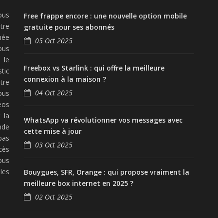
ous
Free frappe encore : une nouvelle option mobile
tre
gratuite pour ses abonnés
née
05 Oct 2025
ous
 le
Freebox vs Starlink : qui offre la meilleure
tic
connexion à la maison ?
tre
04 Oct 2025
ous
éos
 la
WhatsApp va révolutionner vos messages avec
nde
cette mise à jour
pas
03 Oct 2025
cès
ous
les
Bouygues, SFR, Orange : qui propose vraiment la
meilleure box internet en 2025 ?
02 Oct 2025