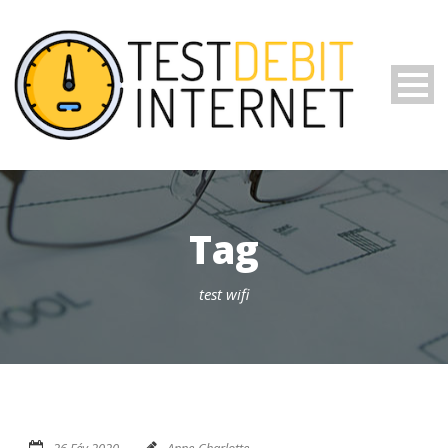
Tag
test wifi
26 Fév 2020
Anne-Charlotte