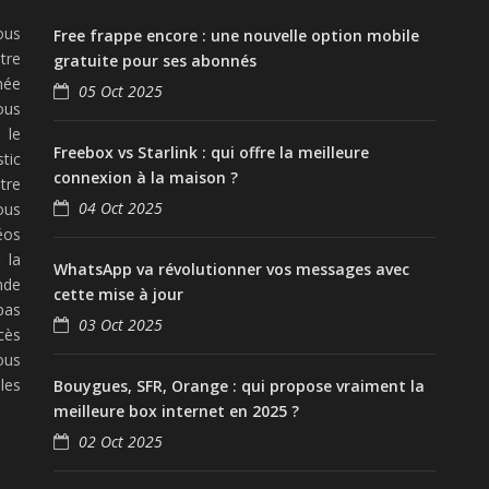
ous
Free frappe encore : une nouvelle option mobile
tre
gratuite pour ses abonnés
née
05 Oct 2025
ous
 le
Freebox vs Starlink : qui offre la meilleure
tic
connexion à la maison ?
tre
04 Oct 2025
ous
éos
 la
WhatsApp va révolutionner vos messages avec
nde
cette mise à jour
pas
03 Oct 2025
cès
ous
les
Bouygues, SFR, Orange : qui propose vraiment la
meilleure box internet en 2025 ?
02 Oct 2025