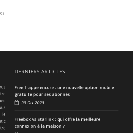
les
DERNIERS ARTICLES
ous
Free frappe encore : une nouvelle option mobile
tre
gratuite pour ses abonnés
née
05 Oct 2025
ous
 le
Freebox vs Starlink : qui offre la meilleure
tic
connexion à la maison ?
tre