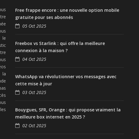
ous
Free frappe encore : une nouvelle option mobile
tre
gratuite pour ses abonnés
née
05 Oct 2025
ous
 le
Freebox vs Starlink : qui offre la meilleure
tic
connexion à la maison ?
tre
04 Oct 2025
ous
éos
 la
WhatsApp va révolutionner vos messages avec
nde
cette mise à jour
pas
03 Oct 2025
cès
ous
les
Bouygues, SFR, Orange : qui propose vraiment la
meilleure box internet en 2025 ?
02 Oct 2025