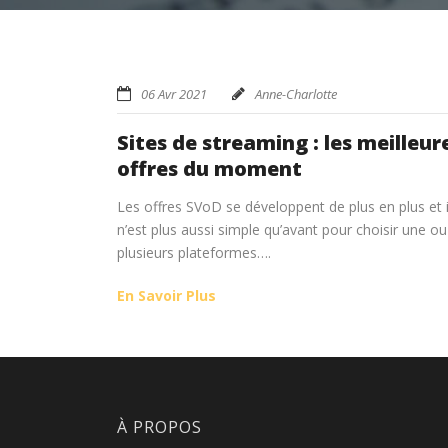
06 Avr 2021
Anne-Charlotte
Sites de streaming : les meilleur
offres du moment
Les offres SVoD se développent de plus en plus et i
n’est plus aussi simple qu’avant pour choisir une ou
plusieurs plateformes….
En Savoir Plus
À PROPOS