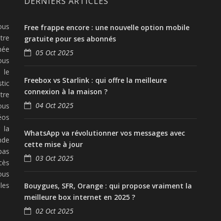
DERNIERS ARTICLES
ous
Free frappe encore : une nouvelle option mobile
tre
gratuite pour ses abonnés
née
05 Oct 2025
ous
 le
Freebox vs Starlink : qui offre la meilleure
tic
connexion à la maison ?
tre
04 Oct 2025
ous
éos
 la
WhatsApp va révolutionner vos messages avec
nde
cette mise à jour
pas
03 Oct 2025
cès
ous
les
Bouygues, SFR, Orange : qui propose vraiment la
meilleure box internet en 2025 ?
02 Oct 2025