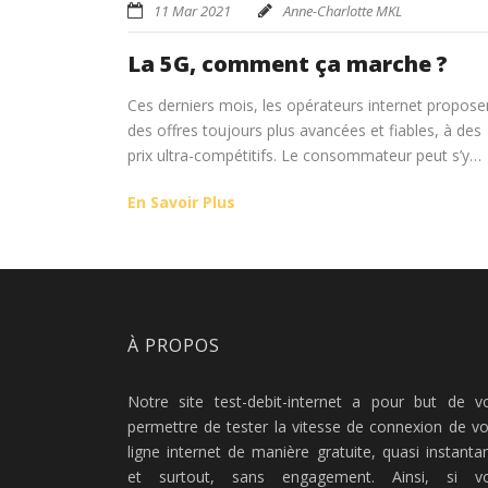
11 Mar 2021
Anne-Charlotte MKL
La 5G, comment ça marche ?
Ces derniers mois, les opérateurs internet propose
des offres toujours plus avancées et fiables, à des
prix ultra-compétitifs. Le consommateur peut s’y…
En Savoir Plus
À PROPOS
Notre site test-debit-internet a pour but de v
permettre de tester la vitesse de connexion de vo
ligne internet de manière gratuite, quasi instanta
et surtout, sans engagement. Ainsi, si v