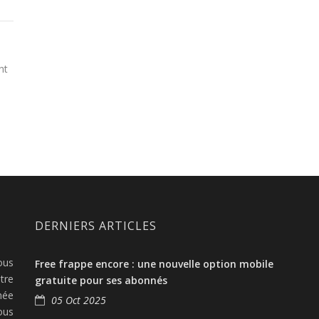
nt
DERNIERS ARTICLES
ous
Free frappe encore : une nouvelle option mobile
tre
gratuite pour ses abonnés
née
05 Oct 2025
ous