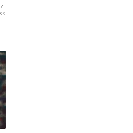
 ?
box