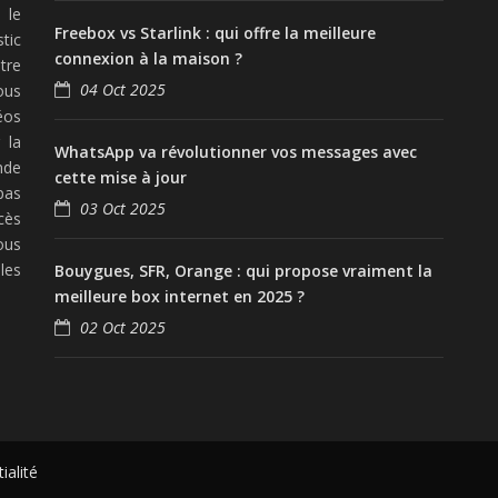
 le
Freebox vs Starlink : qui offre la meilleure
tic
connexion à la maison ?
tre
04 Oct 2025
ous
éos
 la
WhatsApp va révolutionner vos messages avec
nde
cette mise à jour
pas
03 Oct 2025
cès
ous
les
Bouygues, SFR, Orange : qui propose vraiment la
meilleure box internet en 2025 ?
02 Oct 2025
ialité