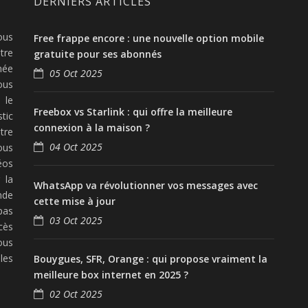
DERNIERS ARTICLES
ous
Free frappe encore : une nouvelle option mobile
tre
gratuite pour ses abonnés
née
05 Oct 2025
ous
 le
Freebox vs Starlink : qui offre la meilleure
tic
connexion à la maison ?
tre
04 Oct 2025
ous
éos
 la
WhatsApp va révolutionner vos messages avec
nde
cette mise à jour
pas
03 Oct 2025
cès
ous
les
Bouygues, SFR, Orange : qui propose vraiment la
meilleure box internet en 2025 ?
02 Oct 2025