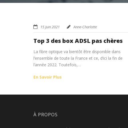
15 Juin 2021
Anne-Charlotte
Top 3 des box ADSL pas chères
La fibre optique va bientôt être disponible dans
l’ensemble de toute la France et ce, d’ici la fin de
l’année 2022. Toutefois,…
En Savoir Plus
À PROPOS