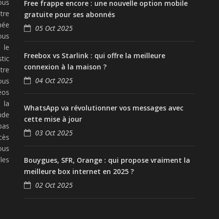
ous
Free frappe encore : une nouvelle option mobile
tre
gratuite pour ses abonnés
née
05 Oct 2025
ous
 le
Freebox vs Starlink : qui offre la meilleure
tic
connexion à la maison ?
tre
04 Oct 2025
ous
éos
 la
WhatsApp va révolutionner vos messages avec
nde
cette mise à jour
pas
03 Oct 2025
cès
ous
les
Bouygues, SFR, Orange : qui propose vraiment la
meilleure box internet en 2025 ?
02 Oct 2025