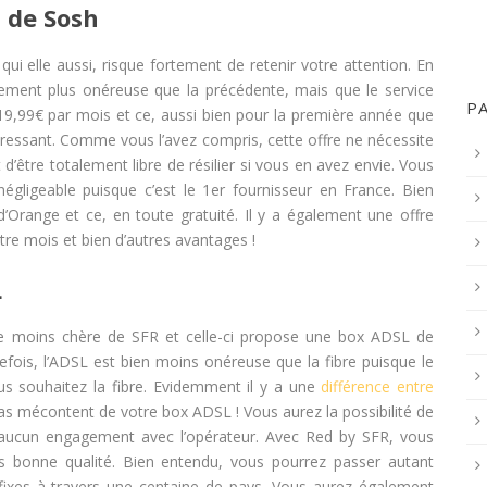
 de Sosh
 qui elle aussi, risque fortement de retenir votre attention. En
gèrement plus onéreuse que la précédente, mais que le service
P
à 19,99€ par mois et ce, aussi bien pour la première année que
téressant. Comme vous l’avez compris, cette offre ne nécessite
’être totalement libre de résilier si vous en avez envie. Vous
négligeable puisque c’est le 1er fournisseur en France. Bien
’Orange et ce, en toute gratuité. Il y a également une offre
e mois et bien d’autres avantages !
L
 moins chère de SFR et celle-ci propose une box ADSL de
utefois, l’ADSL est bien moins onéreuse que la fibre puisque le
ous souhaitez la fibre. Evidemment il y a une
différence entre
as mécontent de votre box ADSL ! Vous aurez la possibilité de
z aucun engagement avec l’opérateur. Avec Red by SFR, vous
s bonne qualité. Bien entendu, vous pourrez passer autant
fixes à travers une centaine de pays. Vous aurez également