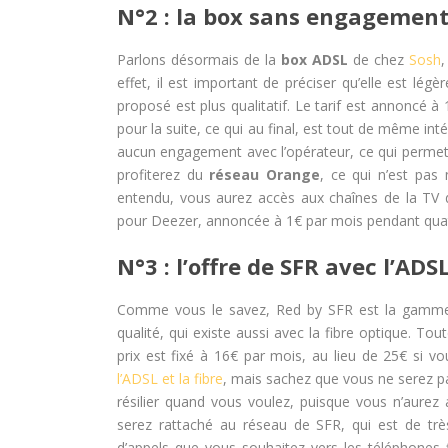
N°2 : la box sans engagement
Parlons désormais de la
box ADSL
de chez
Sosh
,
effet, il est important de préciser qu’elle est lé
proposé est plus qualitatif. Le tarif est annoncé 
pour la suite, ce qui au final, est tout de même in
aucun engagement avec l’opérateur, ce qui permet d
profiterez du
réseau Orange
, ce qui n’est pas 
entendu, vous aurez accès aux chaînes de la TV d
pour Deezer, annoncée à 1€ par mois pendant quatr
N°3 : l’offre de SFR avec l’ADS
Comme vous le savez, Red by SFR est la gamme
qualité, qui existe aussi avec la fibre optique. To
prix est fixé à 16€ par mois, au lieu de 25€ si v
l’ADSL et la fibre
, mais sachez que vous ne serez p
résilier quand vous voulez, puisque vous n’aure
serez rattaché au réseau de SFR, qui est de trè
d’appels que vous souhaitez vers les téléphones 