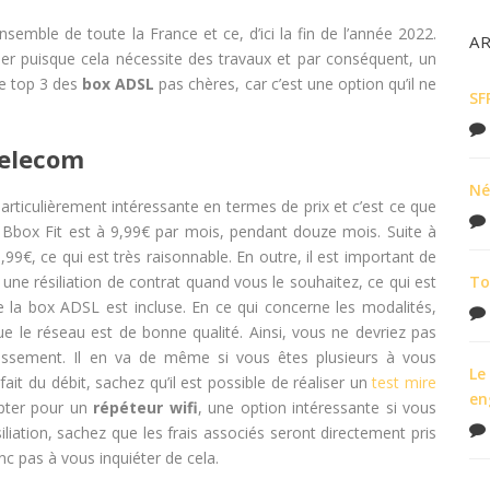
nsemble de toute la France et ce, d’ici la fin de l’année 2022.
A
aller puisque cela nécessite des travaux et par conséquent, un
re top 3 des
box ADSL
pas chères, car c’est une option qu’il ne
SF
Telecom
Né
articulièrement intéressante en termes de prix et c’est ce que
a Bbox Fit est à 9,99€ par mois, pendant douze mois. Suite à
9€, ce qui est très raisonnable. En outre, il est important de
une résiliation de contrat quand vous le souhaitez, ce qui est
To
de la box ADSL est incluse. En ce qui concerne les modalités,
que le réseau est de bonne qualité. Ainsi, vous ne devriez pas
issement. Il en va de même si vous êtes plusieurs à vous
Le
fait du débit, sachez qu’il est possible de réaliser un
test mire
en
pter pour un
répéteur wifi
, une option intéressante si vous
iliation, sachez que les frais associés seront directement pris
 pas à vous inquiéter de cela.