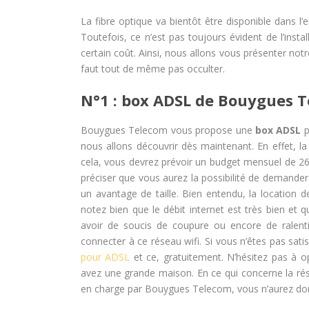
La fibre optique va bientôt être disponible dans l’e
Toutefois, ce n’est pas toujours évident de l’inst
certain coût. Ainsi, nous allons vous présenter not
faut tout de même pas occulter.
N°1 : box ADSL de Bouygues 
Bouygues Telecom vous propose une
box ADSL
p
nous allons découvrir dès maintenant. En effet, l
cela, vous devrez prévoir un budget mensuel de 26,9
préciser que vous aurez la possibilité de demander 
un avantage de taille. Bien entendu, la location 
notez bien que le débit internet est très bien et 
avoir de soucis de coupure ou encore de ralent
connecter à ce réseau wifi. Si vous n’êtes pas satis
pour ADSL
et ce, gratuitement. N’hésitez pas à o
avez une grande maison.
En ce qui concerne la rés
en charge par Bouygues Telecom, vous n’aurez donc