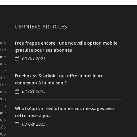
DERNIERS ARTICLES
ous
Free frappe encore : une nouvelle option mobile
tre
gratuite pour ses abonnés
née
05 Oct 2025
ous
 le
Freebox vs Starlink : qui offre la meilleure
tic
connexion à la maison ?
tre
04 Oct 2025
ous
éos
 la
WhatsApp va révolutionner vos messages avec
nde
cette mise à jour
pas
03 Oct 2025
cès
ous