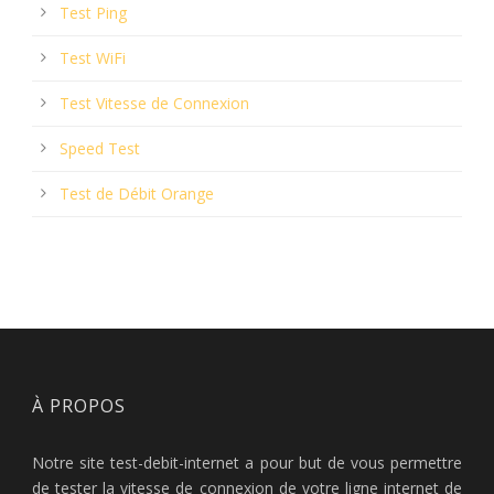
Test Ping
Test WiFi
Test Vitesse de Connexion
Speed Test
Test de Débit Orange
À PROPOS
Notre site test-debit-internet a pour but de vous permettre
de tester la vitesse de connexion de votre ligne internet de