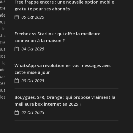
ous
Free frappe encore : une nouvelle option mobile
tre
gratuite pour ses abonnés
née
05 Oct 2025
ous
 le
Freebox vs Starlink : qui offre la meilleure
tic
connexion à la maison ?
tre
04 Oct 2025
ous
éos
 la
WhatsApp va révolutionner vos messages avec
nde
cette mise à jour
pas
03 Oct 2025
cès
ous
les
Bouygues, SFR, Orange : qui propose vraiment la
meilleure box internet en 2025 ?
02 Oct 2025