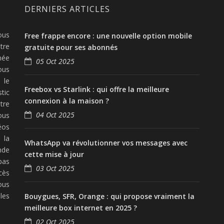
DERNIERS ARTICLES
ous
Free frappe encore : une nouvelle option mobile
tre
gratuite pour ses abonnés
née
05 Oct 2025
ous
 le
Freebox vs Starlink : qui offre la meilleure
tic
connexion à la maison ?
tre
04 Oct 2025
ous
éos
 la
WhatsApp va révolutionner vos messages avec
nde
cette mise à jour
pas
03 Oct 2025
cès
ous
les
Bouygues, SFR, Orange : qui propose vraiment la
meilleure box internet en 2025 ?
02 Oct 2025