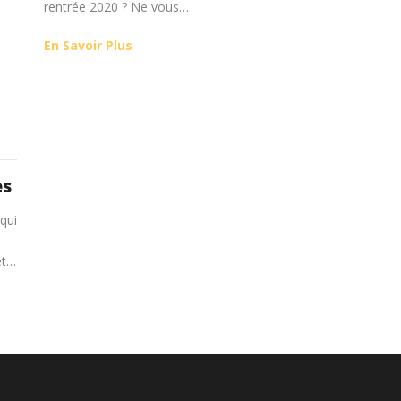
rentrée 2020 ? Ne vous…
En Savoir Plus
es
qui
et…