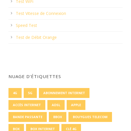
Test WiFi
Test Vitesse de Connexion
Speed Test
Test de Débit Orange
NUAGE D’ÉTIQUETTES
4G
5G
ABONNEMENT INTERNET
ACCÈS INTERNET
ADSL
APPLE
BANDE PASSANTE
BBOX
BOUYGUES TELECOM
BOX
BOX INTERNET
CLÉ 4G