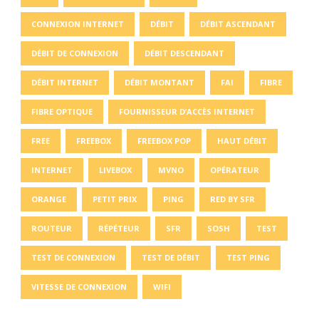
CONNEXION INTERNET
DÉBIT
DÉBIT ASCENDANT
DÉBIT DE CONNEXION
DÉBIT DESCENDANT
DÉBIT INTERNET
DÉBIT MONTANT
FAI
FIBRE
FIBRE OPTIQUE
FOURNISSEUR D’ACCÈS INTERNET
FREE
FREEBOX
FREEBOX POP
HAUT DÉBIT
INTERNET
LIVEBOX
MVNO
OPÉRATEUR
ORANGE
PETIT PRIX
PING
RED BY SFR
ROUTEUR
RÉPÉTEUR
SFR
SOSH
TEST
TEST DE CONNEXION
TEST DE DÉBIT
TEST PING
VITESSE DE CONNEXION
WIFI