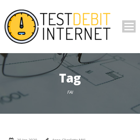
Tag
FAI
20 Jan 2020
Anne-Charlotte MKL