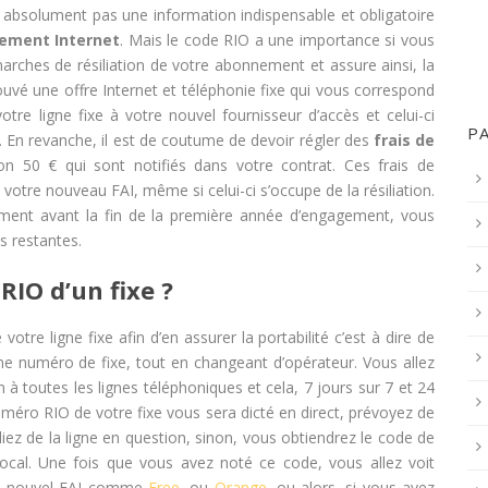
 absolument pas une information indispensable et obligatoire
ement Internet
. Mais le code RIO a une importance si vous
rches de résiliation de votre abonnement et assure ainsi, la
trouvé une offre Internet et téléphonie fixe qui vous correspond
re ligne fixe à votre nouvel fournisseur d’accès et celui-ci
P
 En revanche, il est de coutume de devoir régler des
frais de
on 50 € qui sont notifiés dans votre contrat. Ces frais de
 votre nouveau FAI, même si celui-ci s’occupe de la résiliation.
ment avant la fin de la première année d’engagement, vous
s restantes.
IO d’un fixe ?
votre ligne fixe afin d’en assurer la portabilité c’est à dire de
 numéro de fixe, tout en changeant d’opérateur. Vous allez
à toutes les lignes téléphoniques et cela, 7 jours sur 7 et 24
uméro RIO de votre fixe vous sera dicté en direct, prévoyez de
iez de la ligne en question, sinon, vous obtiendrez le code de
 vocal. Une fois que vous avez noté ce code, vous allez voit
tre nouvel FAI comme
Free
, ou
Orange
, ou alors, si vous avez