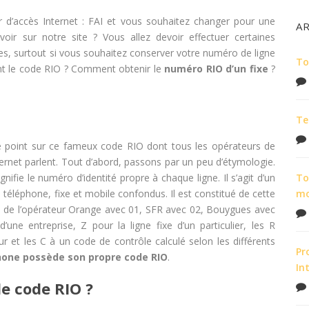
r d’accès Internet : FAI et vous souhaitez changer pour une
A
oir sur notre site ? Vous allez devoir effectuer certaines
es, surtout si vous souhaitez conserver votre numéro de ligne
To
ent le code RIO ? Comment obtenir le
numéro RIO d’un fixe
?
Te
le point sur ce fameux code RIO dont tous les opérateurs de
ernet parlent. Tout d’abord, passons par un peu d’étymologie.
ignifie le numéro d’identité propre à chaque ligne. Il s’agit d’un
To
éléphone, fixe et mobile confondus. Il est constitué de cette
m
de l’opérateur Orange avec 01, SFR avec 02, Bouygues avec
une entreprise, Z pour la ligne fixe d’un particulier, les R
 et les C à un code de contrôle calculé selon les différents
Pr
one possède son propre code RIO
.
In
le code RIO ?