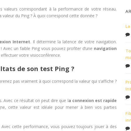
es valeurs correspondant à la performance de votre réseau.
A
 valeur du Ping ? À quoi correspond cette donnée ?
La
exion Internet
. Il détermine la latence de votre navigation.
t ! Avec un faible Ping vous pouvez profiter d’une
navigation
To
 effectuer votre visioconférence.
m
tats de son test Ping ?
nez pas vraiment à quoi correspond la valeur qui s’affiche ?
Pr
In
s. Avec ce résultat on peut dire que l
a connexion est rapide
gne, cette valeur est idéale pour mener à bien vos parties
Fi
in
 Avec cette performance, vous pouvez toujours jouer à des