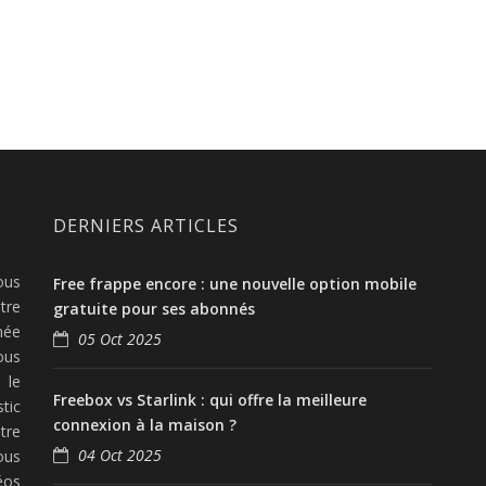
DERNIERS ARTICLES
ous
Free frappe encore : une nouvelle option mobile
tre
gratuite pour ses abonnés
née
05 Oct 2025
ous
 le
Freebox vs Starlink : qui offre la meilleure
tic
connexion à la maison ?
tre
04 Oct 2025
ous
éos