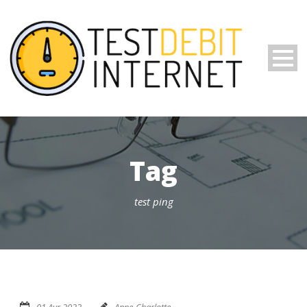
Tag
test ping
01 Avr 2022
Anne-Charlotte