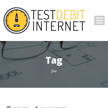
Tag
fixe
20 Jan 2020
Anne-Charlotte MKL