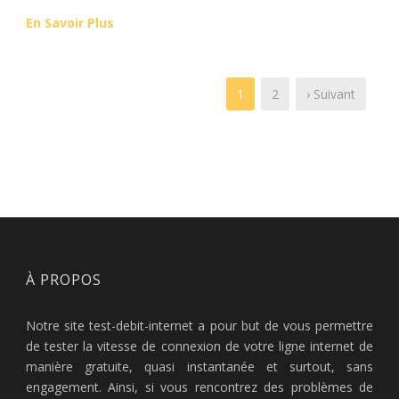
En Savoir Plus
1
2
› Suivant
À PROPOS
Notre site test-debit-internet a pour but de vous permettre
de tester la vitesse de connexion de votre ligne internet de
manière gratuite, quasi instantanée et surtout, sans
engagement. Ainsi, si vous rencontrez des problèmes de