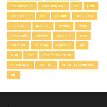
DÉBIT INTERNET
DÉBIT MONTANT
FAI
FIBRE
FIBRE OPTIQUE
FREE
FREEBOX
FREEBOX POP
HAUT DÉBIT
INTERNET
LIVEBOX
MVNO
OPÉRATEUR
ORANGE
PETIT PRIX
PING
RED BY SFR
ROUTEUR
RÉPÉTEUR
SFR
SOSH
TEST
TEST DE CONNEXION
TEST DE DÉBIT
TEST PING
VITESSE DE CONNEXION
WIFI