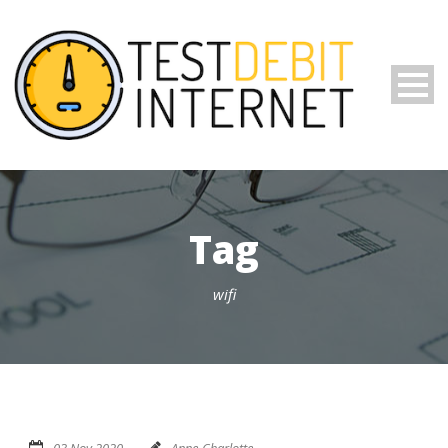
Tag
wifi
03 Nov 2020
Anne-Charlotte