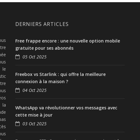
DERNIERS ARTICLES
ous
Free frappe encore : une nouvelle option mobile
tre
gratuite pour ses abonnés
née
05 Oct 2025
ous
 le
Freebox vs Starlink : qui offre la meilleure
tic
connexion à la maison ?
tre
04 Oct 2025
ous
éos
 la
WhatsApp va révolutionner vos messages avec
nde
cette mise à jour
pas
03 Oct 2025
cès
ous