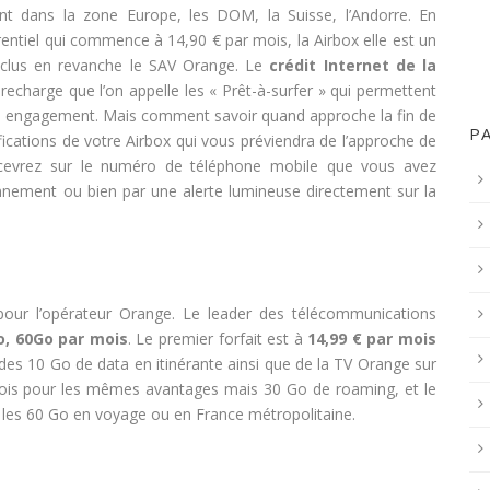
nt dans la zone Europe, les DOM, la Suisse, l’Andorre. En
rentiel qui commence à 14,90 € par mois, la Airbox elle est un
inclus en revanche le SAV Orange. Le
crédit Internet de la
echarge que l’on appelle les « Prêt-à-surfer » qui permettent
ans engagement. Mais comment savoir quand approche la fin de
P
fications de votre Airbox qui vous préviendra de l’approche de
ecevrez sur le numéro de téléphone mobile que vous avez
nement ou bien par une alerte lumineuse directement sur la
 pour l’opérateur Orange. Le leader des télécommunications
o, 60Go par mois
. Le premier forfait est à
14,99 € par mois
des 10 Go de data en itinérante ainsi que de la TV Orange sur
 mois pour les mêmes avantages mais 30 Go de roaming, et le
ur les 60 Go en voyage ou en France métropolitaine.