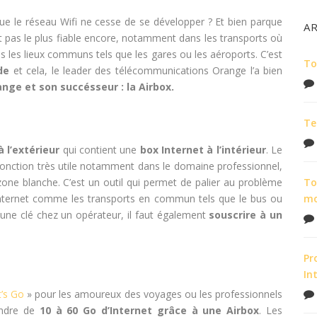
que le réseau Wifi ne cesse de se développer ? Et bien parque
A
est pas le plus fiable encore, notamment dans les transports où
 les lieux communs tels que les gares ou les aéroports. C’est
To
de
et cela, le leader des télécommunications Orange l’a bien
ange et son succésseur : la Airbox.
Te
à l’extérieur
qui contient une
box Internet à l’intérieur
. Le
 fonction très utile notamment dans le domaine professionnel,
 zone blanche. C’est un outil qui permet de palier au problème
To
Internet comme les transports en commun tels que le bus ou
m
r une clé chez un opérateur, il faut également
souscrire à un
Pr
In
t’s Go
» pour les amoureux des voyages ou les professionnels
endre de
10 à 60 Go d’Internet grâce à une Airbox
. Les