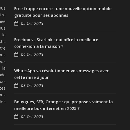
ous
Free frappe encore : une nouvelle option mobile
tre
gratuite pour ses abonnés
née
05 Oct 2025
ous
 le
Freebox vs Starlink : qui offre la meilleure
tic
connexion à la maison ?
tre
04 Oct 2025
ous
éos
 la
WhatsApp va révolutionner vos messages avec
nde
cette mise à jour
pas
03 Oct 2025
cès
ous
les
Bouygues, SFR, Orange : qui propose vraiment la
meilleure box internet en 2025 ?
02 Oct 2025