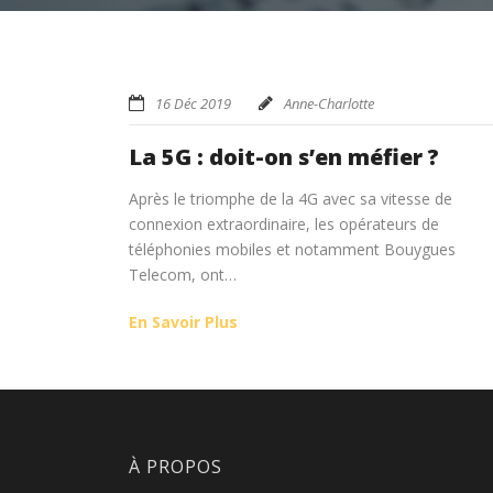
16 Déc 2019
Anne-Charlotte
La 5G : doit-on s’en méfier ?
Après le triomphe de la 4G avec sa vitesse de
connexion extraordinaire, les opérateurs de
téléphonies mobiles et notamment Bouygues
Telecom, ont…
En Savoir Plus
À PROPOS