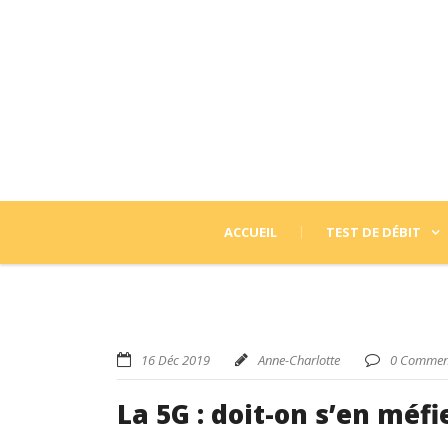
ACCUEIL
TEST DE DÉBIT
16 Déc 2019
Anne-Charlotte
0 Commen
La 5G : doit-on s’en méfi