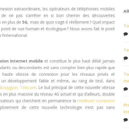
nexion extraordinaire, les opérateurs de téléphonies mobiles
A
de ne pas s’arrêter en si bon chemin des découvertes
s en plus de
5G
, mais de quoi s’agit-il réellement ? Quel impact
To
n point de vue humain et écologique ? Nous avons fait le point
 l’international.
Te
xion Internet mobile
et constitue le plus haut débit jamais
endants ou descendants est sans compter bien plus rapide que
s haute vitesse de connexion pour les réseaux privés et
To
un développement faible et même, au rang de test, dans
m
Bouygues Telecom
. Le but principal de cette nouvelle vitesse
s en plus massive du réseau 4G actuel et qui d’ailleurs, double
lisateurs qui cherchent en permanence la
meilleure connexion
Pr
éploiement de cette nouvelle technologie n’est pas sans
In