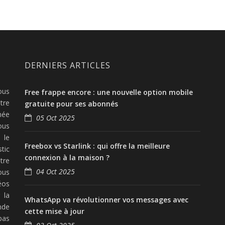
DERNIERS ARTICLES
ous
Free frappe encore : une nouvelle option mobile
tre
gratuite pour ses abonnés
née
05 Oct 2025
ous
 le
Freebox vs Starlink : qui offre la meilleure
tic
connexion à la maison ?
tre
04 Oct 2025
ous
éos
 la
WhatsApp va révolutionner vos messages avec
nde
cette mise à jour
pas