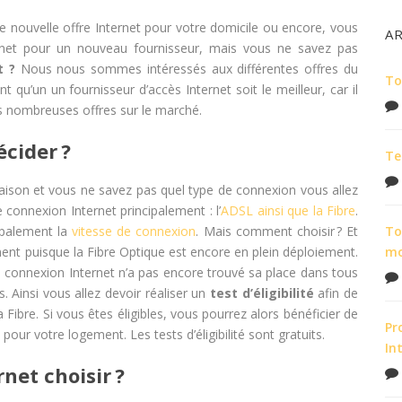
 nouvelle offre Internet pour votre domicile ou encore, vous
A
ernet pour un nouveau fournisseur, mais vous ne savez pas
t ?
Nous nous sommes intéressés aux différentes offres du
To
 qu’un un fournisseur d’accès Internet soit le meilleur, car il
es nombreuses offres sur le marché.
cider ?
Te
ison et vous ne savez pas quel type de connexion vous allez
e connexion Internet principalement : l’
ADSL ainsi que la Fibre
.
cipalement la
vitesse de connexion
. Mais comment choisir ? Et
To
ment puisque la Fibre Optique est encore en plein déploiement.
m
e connexion Internet n’a pas encore trouvé sa place dans tous
. Ainsi vous allez devoir réaliser un
test d’éligibilité
afin de
 Fibre. Si vous êtes éligibles, vous pourrez alors bénéficier de
Pr
pour votre logement. Les tests d’éligibilité sont gratuits.
In
net choisir ?