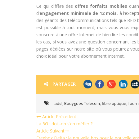
Ce qui diffère des
offres forfaits mobiles
quand
d’
engagement minimale de 12 mois
, à l’excep
des géants des télécommunications tels que RED by
est possible à tout moment, mais vous vous expos
souscrire à une offre Internet de bien lire les con
les cas, si vous avez une question concernant les b
pages dédiées sur notre site où vous pourrez vou
choix idéal pour votre abonnement Internet.
PARTAGER
adsl
,
Bouygues Telecom
,
fibre optique
,
fourn
Article Précédent
La 5G : doit-on s’en méfier ?
Article Suivant
Freebox Delta : la nouvelle box pour la nouvelle a