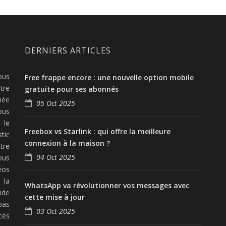
DERNIERS ARTICLES
ous
Free frappe encore : une nouvelle option mobile
tre
gratuite pour ses abonnés
née
05 Oct 2025
ous
 le
Freebox vs Starlink : qui offre la meilleure
tic
connexion à la maison ?
tre
04 Oct 2025
ous
éos
 la
WhatsApp va révolutionner vos messages avec
nde
cette mise à jour
pas
03 Oct 2025
cès