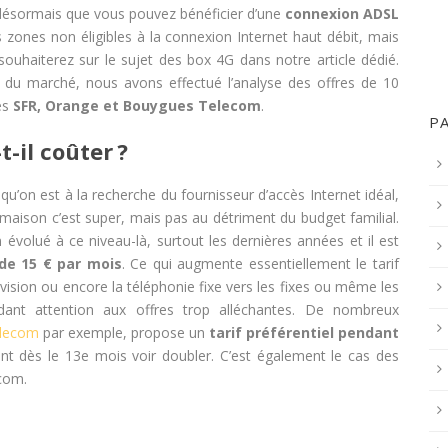
ez désormais que vous pouvez bénéficier d’une
connexion ADSL
s zones non éligibles à la connexion Internet haut débit, mais
ouhaiterez sur le sujet des box 4G dans notre article dédié.
 du marché, nous avons effectué l’analyse des offres de 10
ues
SFR, Orange et Bouygues Telecom
.
P
-il coûter ?
qu’on est à la recherche du fournisseur d’accès Internet idéal,
a maison c’est super, mais pas au détriment du budget familial.
évolué à ce niveau-là, surtout les dernières années et il est
de 15 € par mois
. Ce qui augmente essentiellement le tarif
vision ou encore la téléphonie fixe vers les fixes ou même les
ndant attention aux offres trop alléchantes. De nombreux
lecom
par exemple, propose un
tarif préférentiel pendant
ent dès le 13e mois voir doubler. C’est également le cas des
écom.