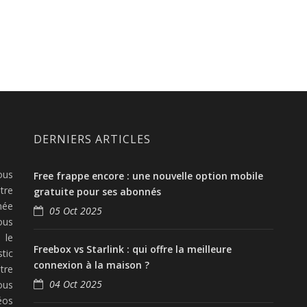
DERNIERS ARTICLES
ous
Free frappe encore : une nouvelle option mobile
tre
gratuite pour ses abonnés
née
05 Oct 2025
ous
 le
Freebox vs Starlink : qui offre la meilleure
tic
connexion à la maison ?
tre
04 Oct 2025
ous
éos