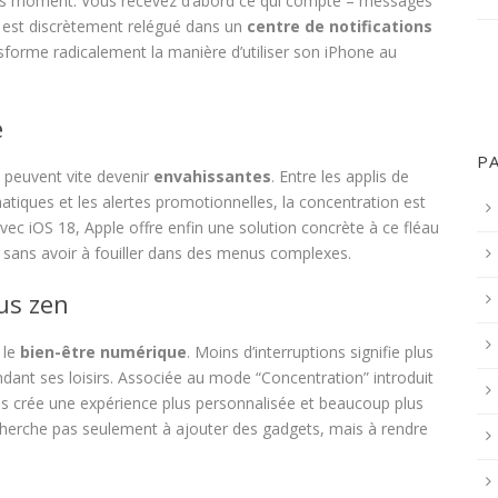
uvais moment. Vous recevez d’abord ce qui compte – messages
te est discrètement relégué dans un
centre de notifications
sforme radicalement la manière d’utiliser son iPhone au
e
P
ns peuvent vite devenir
envahissantes
. Entre les applis de
atiques et les alertes promotionnelles, la concentration est
Avec iOS 18, Apple offre enfin une solution concrète à ce fléau
 sans avoir à fouiller dans des menus complexes.
us zen
 le
bien-être numérique
. Moins d’interruptions signifie plus
endant ses loisirs. Associée au mode “Concentration” introduit
ons crée une expérience plus personnalisée et beaucoup plus
 cherche pas seulement à ajouter des gadgets, mais à rendre