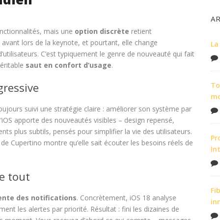
A
onctionnalités, mais une
option discrète
retient
n avant lors de la keynote, et pourtant, elle change
La
’utilisateurs. C’est typiquement le genre de nouveauté qui fait
véritable
saut en confort d’usage
.
gressive
To
m
ujours suivi une stratégie claire : améliorer son système par
d’iOS apporte des nouveautés visibles – design repensé,
s plus subtils, pensés pour simplifier la vie des utilisateurs.
Pr
e de Cupertino montre qu’elle sait écouter les besoins réels de
In
e tout
Fi
ente des notifications
. Concrètement, iOS 18 analyse
in
 les alertes par priorité. Résultat : fini les dizaines de