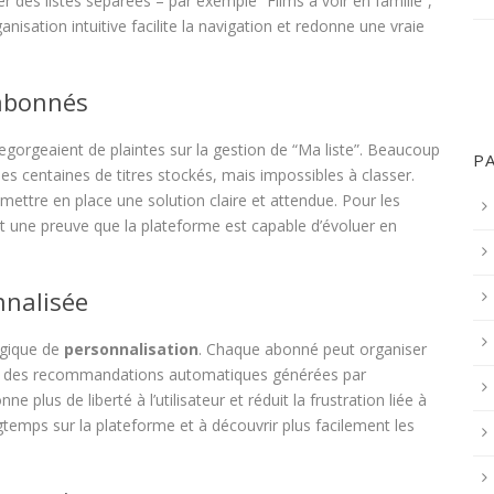
er des listes séparées – par exemple “Films à voir en famille”,
anisation intuitive facilite la navigation et redonne une vraie
 abonnés
gorgeaient de plaintes sur la gestion de “Ma liste”. Beaucoup
P
 des centaines de titres stockés, mais impossibles à classer.
ettre en place une solution claire et attendue. Pour les
t une preuve que la plateforme est capable d’évoluer en
nnalisée
ogique de
personnalisation
. Chaque abonné peut organiser
t des recommandations automatiques générées par
e plus de liberté à l’utilisateur et réduit la frustration liée à
gtemps sur la plateforme et à découvrir plus facilement les