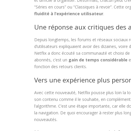
et difficile à organiser. Désormais, chacun peut cré
“Séries en cours” ou “Classiques à revoir”. Cette org
fluidité à l’expérience utilisateur
.
Une réponse aux critiques des
Depuis longtemps, les forums et réseaux sociaux re
d’utilisateurs expliquaient avoir des dizaines, voire
Netflix a donc écouté sa communauté et choisi de m
abonnés, c’est un
gain de temps considérable
e
fonction des retours clients.
Vers une expérience plus perso
Avec cette nouveauté, Netflix pousse plus loin la l
son contenu comme il le souhaite, en complémen
l’algorithme. C’est une étape importante, car elle donn
la navigation. De quoi encourager à rester plus lon
nouveautés.