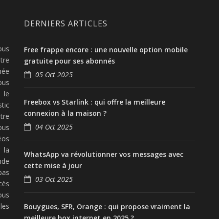
DERNIERS ARTICLES
ous
Free frappe encore : une nouvelle option mobile
tre
gratuite pour ses abonnés
née
05 Oct 2025
ous
 le
Freebox vs Starlink : qui offre la meilleure
tic
connexion à la maison ?
tre
04 Oct 2025
ous
éos
 la
WhatsApp va révolutionner vos messages avec
nde
cette mise à jour
pas
03 Oct 2025
cès
ous
les
Bouygues, SFR, Orange : qui propose vraiment la
meilleure box internet en 2025 ?