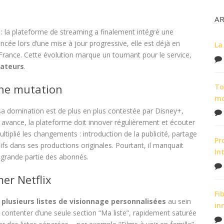
A
: la plateforme de streaming a finalement intégré une
cée lors d’une mise à jour progressive, elle est déjà en
La
France. Cette évolution marque un tournant pour le service,
sateurs
.
ine mutation
To
m
 sa domination est de plus en plus contestée par Disney+,
avance, la plateforme doit innover régulièrement et écouter
iplié les changements : introduction de la publicité, partage
Pr
fs dans ses productions originales. Pourtant, il manquait
In
grande partie des abonnés.
er Netflix
Fi
 plusieurs listes de visionnage personnalisées
au sein
in
e contenter d’une seule section “Ma liste”, rapidement saturée