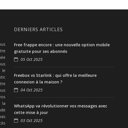
DERNIERS ARTICLES
ous
Free frappe encore : une nouvelle option mobile
tre
gratuite pour ses abonnés
née
05 Oct 2025
ous
 le
Freebox vs Starlink : qui offre la meilleure
tic
connexion à la maison ?
tre
04 Oct 2025
ous
éos
 la
WhatsApp va révolutionner vos messages avec
nde
cette mise à jour
pas
03 Oct 2025
cès