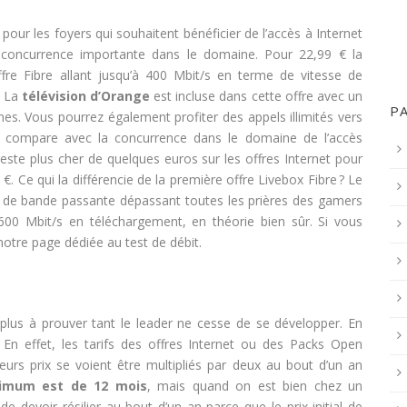
our les foyers qui souhaitent bénéficier de l’accès à Internet
 concurrence importante dans le domaine. Pour 22,99 € la
fre Fibre allant jusqu’à 400 Mbit/s en terme de vitesse de
 La
télévision d’Orange
est incluse dans cette offre avec un
P
es. Vous pourrez également profiter des appels illimités vers
on compare avec la concurrence dans le domaine de l’accès
este plus cher de quelques euros sur les offres Internet pour
9 €. Ce qui la différencie de la première offre Livebox Fibre ? Le
 de bande passante dépassant toutes les prières des gamers
600 Mbit/s en téléchargement, en théorie bien sûr. Si vous
notre page dédiée au test de débit.
plus à prouver tant le leader ne cesse de se développer. En
. En effet, les tarifs des offres Internet ou des Packs Open
leurs prix se voient être multipliés par deux au bout d’un an
imum est de 12 mois
, mais quand on est bien chez un
e devoir résilier au bout d’un an parce que le prix initial de