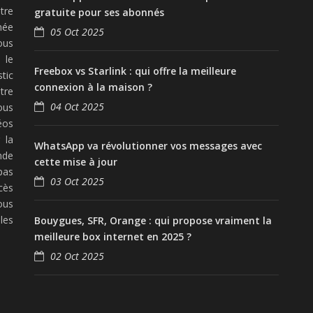
tre
gratuite pour ses abonnés
née
05 Oct 2025
ous
 le
Freebox vs Starlink : qui offre la meilleure
tic
connexion à la maison ?
tre
04 Oct 2025
ous
éos
 la
WhatsApp va révolutionner vos messages avec
nde
cette mise à jour
pas
03 Oct 2025
cès
ous
les
Bouygues, SFR, Orange : qui propose vraiment la
meilleure box internet en 2025 ?
02 Oct 2025