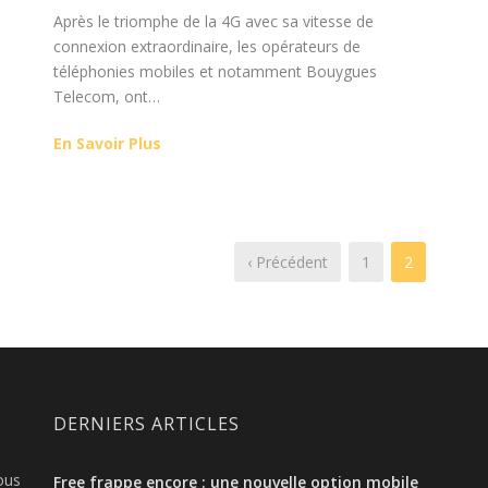
Après le triomphe de la 4G avec sa vitesse de
connexion extraordinaire, les opérateurs de
téléphonies mobiles et notamment Bouygues
Telecom, ont…
En Savoir Plus
‹ Précédent
1
2
DERNIERS ARTICLES
ous
Free frappe encore : une nouvelle option mobile