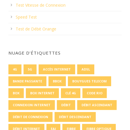
Test Vitesse de Connexion
Speed Test
Test de Débit Orange
NUAGE D’ÉTIQUETTES
4G
5G
ACCÈS INTERNET
ADSL
BANDE PASSANTE
BBOX
BOUYGUES TELECOM
BOX
BOX INTERNET
CLÉ 4G
CODE RIO
CONNEXION INTERNET
DÉBIT
DÉBIT ASCENDANT
DÉBIT DE CONNEXION
DÉBIT DESCENDANT
DÉBIT INTERNET
FAI
FIBRE
FIBRE OPTIQUE