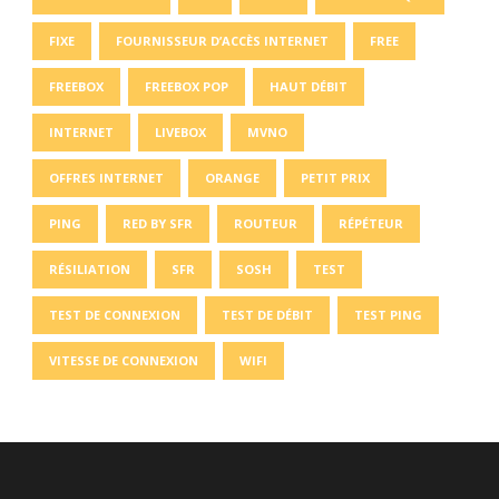
FIXE
FOURNISSEUR D’ACCÈS INTERNET
FREE
FREEBOX
FREEBOX POP
HAUT DÉBIT
INTERNET
LIVEBOX
MVNO
OFFRES INTERNET
ORANGE
PETIT PRIX
PING
RED BY SFR
ROUTEUR
RÉPÉTEUR
RÉSILIATION
SFR
SOSH
TEST
TEST DE CONNEXION
TEST DE DÉBIT
TEST PING
VITESSE DE CONNEXION
WIFI