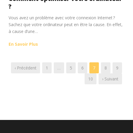
?
Vous avez un problème avec votre connexion Internet ?
Sachez que votre ordinateur peut en être la cause. En effet,
à cause d’une…
En Savoir Plus
‹ Précédent
1
…
5
6
7
8
9
10
› Suivant