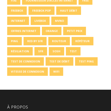
FIXE
FOURNISSEUR D’ACCÈS INTERNET
FREE
FREEBOX
FREEBOX POP
HAUT DÉBIT
INTERNET
LIVEBOX
MVNO
OFFRES INTERNET
ORANGE
PETIT PRIX
PING
RED BY SFR
ROUTEUR
RÉPÉTEUR
RÉSILIATION
SFR
SOSH
TEST
TEST DE CONNEXION
TEST DE DÉBIT
TEST PING
VITESSE DE CONNEXION
WIFI
À PROPOS