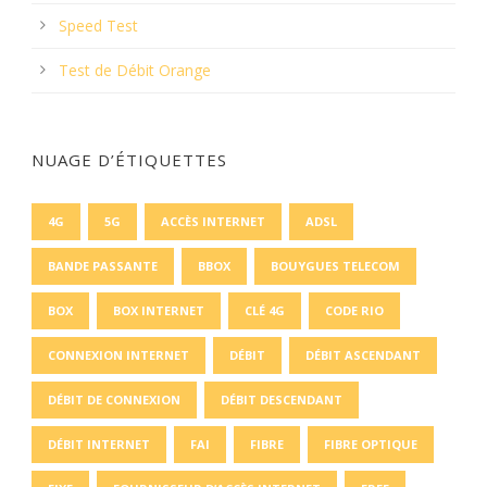
Speed Test
Test de Débit Orange
NUAGE D’ÉTIQUETTES
4G
5G
ACCÈS INTERNET
ADSL
BANDE PASSANTE
BBOX
BOUYGUES TELECOM
BOX
BOX INTERNET
CLÉ 4G
CODE RIO
CONNEXION INTERNET
DÉBIT
DÉBIT ASCENDANT
DÉBIT DE CONNEXION
DÉBIT DESCENDANT
DÉBIT INTERNET
FAI
FIBRE
FIBRE OPTIQUE