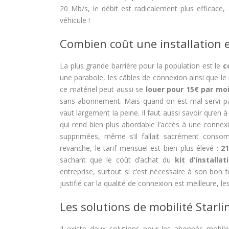
20 Mb/s, le débit est radicalement plus efficace
véhicule !
Combien coût une installation
La plus grande barrière pour la population est le
c
une parabole, les câbles de connexion ainsi que le r
ce matériel peut aussi se
louer pour 15€ par mo
sans abonnement. Mais quand on est mal servi par l
vaut largement la peine. Il faut aussi savoir qu’en à
qui rend bien plus abordable l’accès à une connexi
supprimées, même s’il fallait sacrément consom
revanche, le tarif mensuel est bien plus élevé :
21
sachant que le coût d’achat du
kit d’installa
entreprise, surtout si c’est nécessaire à son bon f
justifié car la qualité de connexion est meilleure, le
Les solutions de mobilité Starli
Il existe deux solutions pour les abonnés mobil