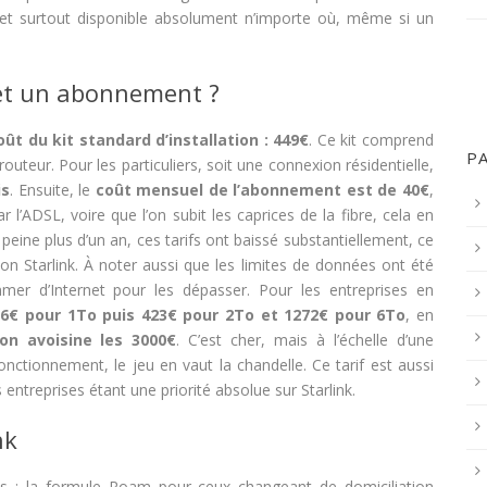
, et surtout disponible absolument n’importe où, même si un
 et un abonnement ?
oût du kit standard d’installation : 449€
. Ce kit comprend
P
outeur. Pour les particuliers, soit une connexion résidentielle,
is
. Ensuite, le
coût mensuel de l’abonnement est de 40€
,
’ADSL, voire que l’on subit les caprices de la fibre, cela en
 peine plus d’un an, ces tarifs ont baissé substantiellement, ce
on Starlink. À noter aussi que les limites de données ont été
mer d’Internet pour les dépasser. Pour les entreprises en
6€ pour 1To puis 423€ pour 2To et 1272€ pour 6To
, en
tion avoisine les 3000€
. C’est cher, mais à l’échelle d’une
onctionnement, le jeu en vaut la chandelle. Ce tarif est aussi
s entreprises étant une priorité absolue sur Starlink.
nk
es : la formule Roam pour ceux changeant de domiciliation