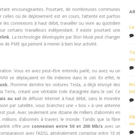
urtant encourageantes. Pourtant, de nombreuses communes
A
r celles où de déploiement est en cours, l’attente est parfois
r les connexions à haut débit, travailler ou vivre au quotidien
La
ur certains travailleurs indépendant. Il existe pourtant une
rlink
. La technologie développée par Elon Musk peut changer
de PME qui peinent à mener à bien leur activité.
To
m
ation. Vous en avez peut-être entendu parlé, ou avez vu un
I se déplaçaient en file indienne dans le ciel. En effet, le
Musk
, l’homme derrière les voitures Tesla, a déjà envoyé des
Pr
 la Terre, créant une véritable toile d’araignée dans le ciel. Ce
In
ais au sol
de diffuser Internet à haut débit, sans le moindre
vision par satellite, vous branchez une « box » à une antenne
 est joué. Avec seulement une dizaine de milliers d’abonnés en
Fi
millions d’abonnés à travers le monde. Tandis que la fibre
in
rlink offre une
connexion entre 50 et 200 Mb/s
avec un
 comparaison avec l’ADSL généralement comprise entre 10 et