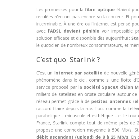
Les promesses pour la
fibre optique
étaient po
reculées n’en ont pas encore vu la couleur. Et pou
interminable. À une ère où l’Internet est pensé pou
avec
l’ADSL devient pénible
voir impossible po
solution efficace et disponible dès aujourd’hui :
Sta
le quotidien de nombreux consommateurs, et même 
C’est quoi Starlink ?
C’est un
Internet par satellite
de nouvelle génér
phénomène dans le ciel, comme si une flotte d’OVN
service proposé par la
société SpaceX d’Elon 
milliers de satellites en orbite circulaire autour de
réseau permet grâce à de
petites antennes rel
raccord filaire depuis la rue. Tout comme la télé
parabolique – minuscule et esthétique – et le tour
France, Starlink compte tout de même près de 2 
propose une connexion moyenne à 500 Mb/s, Sta
débit ascendant (upload) de 8 à 25 Mb/s
. En