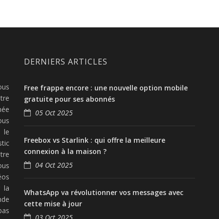
DERNIERS ARTICLES
ous
Free frappe encore : une nouvelle option mobile
tre
gratuite pour ses abonnés
née
05 Oct 2025
ous
 le
Freebox vs Starlink : qui offre la meilleure
tic
connexion à la maison ?
tre
04 Oct 2025
ous
éos
 la
WhatsApp va révolutionner vos messages avec
nde
cette mise à jour
pas
03 Oct 2025