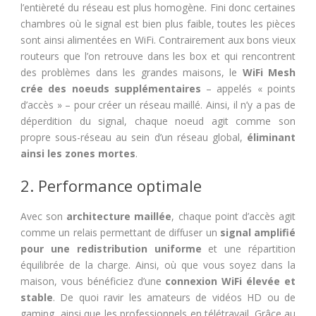
l’entièreté du réseau est plus homogène. Fini donc certaines
chambres où le signal est bien plus faible, toutes les pièces
sont ainsi alimentées en WiFi. Contrairement aux bons vieux
routeurs que l’on retrouve dans les box et qui rencontrent
des problèmes dans les grandes maisons, le
WiFi Mesh
crée des noeuds supplémentaires
– appelés « points
d’accès » – pour créer un réseau maillé. Ainsi, il n’y a pas de
déperdition du signal, chaque noeud agit comme son
propre sous-réseau au sein d’un réseau global,
éliminant
ainsi les zones mortes
.
2. Performance optimale
Avec son
architecture maillée
, chaque point d’accès agit
comme un relais permettant de diffuser un
signal amplifié
pour une redistribution uniforme
et une répartition
équilibrée de la charge. Ainsi, où que vous soyez dans la
maison, vous bénéficiez d’une
connexion WiFi élevée et
stable
. De quoi ravir les amateurs de vidéos HD ou de
gaming, ainsi que les professionnels en télétravail. Grâce au